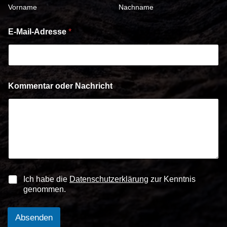
Vorname
Nachname
E-Mail-Adresse
*
Kommentar oder Nachricht
C
Ich habe die
Datenschutzerklärung
zur Kenntnis
h
genommen.
e
c
k
Absenden
b